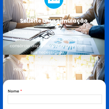
Solicite uma simulação
Preencha os dados corretamente para
buscarmos as melhores opções de
consórcio disponíveis de acordo com
sua necessidade.
Fique tranquilo, não iremos te
incomodar. Não praticamos SPAM.
Nome
*